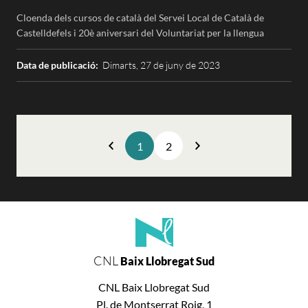
Cloenda dels cursos de català del Servei Local de Català de
Castelldefels i 20è aniversari del Voluntariat per la llengua
Data de publicació:
Dimarts, 27 de juny de 2023
1
2
Anterior
Següent
CNL
Baix Llobregat Sud
CNL Baix Llobregat Sud
Pl. de Montserrat Roig, 1