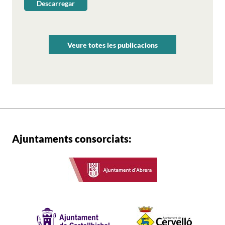
a
Descarregar
Una
l’acolliment
mica
lingüístic
de
dels
tot,
Veure totes les publicacions
nouvinguts
número
18
Ajuntaments consorciats: