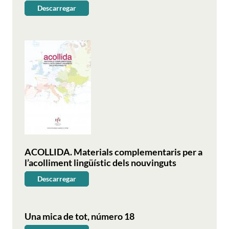
Descarregar
"Recursos
en
línia"
ACOLLIDA. Materials complementaris per a
l’acolliment lingüístic dels nouvinguts
Descarregar
ACOLLIDA.
Materials
complementaris
Una mica de tot, número 18
per