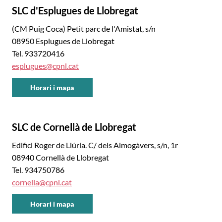
SLC d'Esplugues de Llobregat
Centre
(CM Puig Coca) Petit parc de l'Amistat, s/n
08950 Esplugues de Llobregat
Tel. 933720416
esplugues@cpnl.cat
Horari i mapa
CNL
Baix
Llobregat
SLC de Cornellà de Llobregat
Centre
Edifici Roger de Llúria. C/ dels Almogàvers, s/n, 1r
08940 Cornellà de Llobregat
Tel. 934750786
cornella@cpnl.cat
Horari i mapa
CNL
Baix