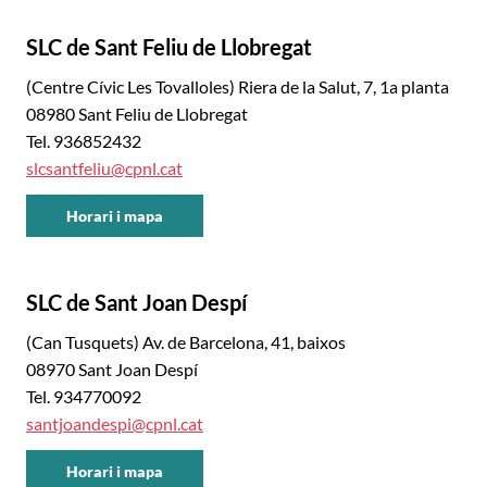
Llobregat
SLC de Sant Feliu de Llobregat
Centre
(Centre Cívic Les Tovalloles) Riera de la Salut, 7, 1a planta
08980 Sant Feliu de Llobregat
Tel. 936852432
slcsantfeliu@cpnl.cat
Horari i mapa
CNL
Baix
Llobregat
SLC de Sant Joan Despí
Centre
(Can Tusquets) Av. de Barcelona, 41, baixos
08970 Sant Joan Despí
Tel. 934770092
santjoandespi@cpnl.cat
Horari i mapa
CNL