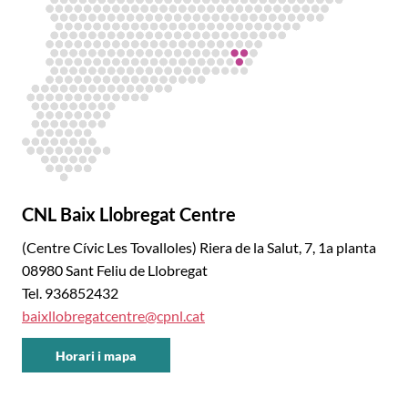
CNL Baix Llobregat Centre
(Centre Cívic Les Tovalloles) Riera de la Salut, 7, 1a planta
08980 Sant Feliu de Llobregat
Tel. 936852432
baixllobregatcentre@cpnl.cat
Horari i mapa
CNL
Baix
Llobregat