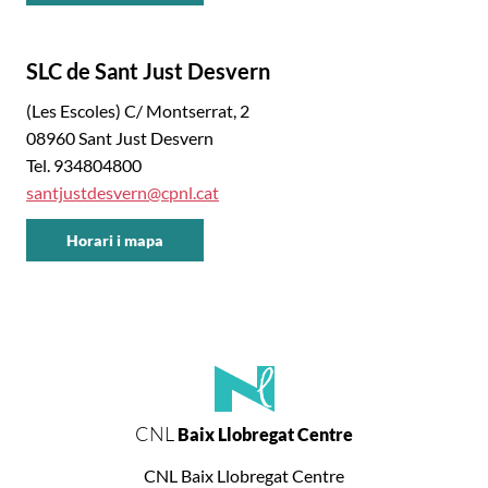
Baix
Llobregat
SLC de Sant Just Desvern
Centre
(Les Escoles) C/ Montserrat, 2
08960 Sant Just Desvern
Tel. 934804800
santjustdesvern@cpnl.cat
Horari i mapa
CNL
Baix
Llobregat
Centre
CNL
Baix Llobregat Centre
CNL Baix Llobregat Centre