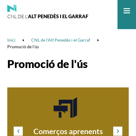
CNL DE L'
ALT PENEDÈS I EL GARRAF
Me
Inici
CNL de l'Alt Penedès i el Garraf
Promoció de l'ús
Promoció de l'ús
Comerços aprenents