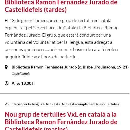
Biblioteca Ramon Fernàndez Jurado de
Castelldefels (tardes)
El 13 de gener començarà un grup de tertúlia en català
organitzat pel Servei Local de Català i la Biblioteca Ramon
Fernàndez Jurado. El grup, que estarà conduït per una
voluntària del Voluntariat per la llengua, està adreçat a
persones que tenen coneixements bàsics de català i volen
adquirir fluïdesa a l'hora de parlar-lo.
Biblioteca Ramon Fernàndez Jurado (c. Bisbe Urquinaona, 19-21)
Castelldefels
A les 18.00 h
,
Voluntariat per la llengua > Activitats
Activitats complementàries > Tertúlies
Nou grup de tertúlies VxL en català a la
Biblioteca Ramon Fernàndez Jurado de
Castelldefels (matins)