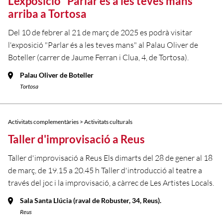
L'exposició "Parlar és a les teves mans"
arriba a Tortosa
Del 10 de febrer al 21 de març de 2025 es podrà visitar
l'exposició "Parlar és a les teves mans" al Palau Oliver de
Boteller (carrer de Jaume Ferran i Clua, 4, de Tortosa).
Palau Oliver de Boteller
Tortosa
Activitats complementàries > Activitats culturals
Taller d'improvisació a Reus
Taller d'improvisació a Reus Els dimarts del 28 de gener al 18
de març, de 19.15 a 20.45 h Taller d'introducció al teatre a
través del joc i la improvisació, a càrrec de Les Artistes Locals.
Sala Santa Llúcia (raval de Robuster, 34, Reus).
Reus