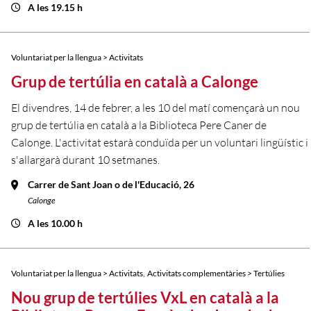
A les 19.15 h
Voluntariat per la llengua > Activitats
Grup de tertúlia en català a Calonge
El divendres, 14 de febrer, a les 10 del matí començarà un nou
grup de tertúlia en català a la Biblioteca Pere Caner de
Calonge. L'activitat estarà conduïda per un voluntari lingüístic i
s'allargarà durant 10 setmanes.
Carrer de Sant Joan o de l'Educació, 26
Calonge
A les 10.00 h
,
Voluntariat per la llengua > Activitats
Activitats complementàries > Tertúlies
Nou grup de tertúlies VxL en català a la