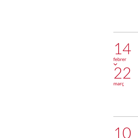
14
febrer
22
març
10