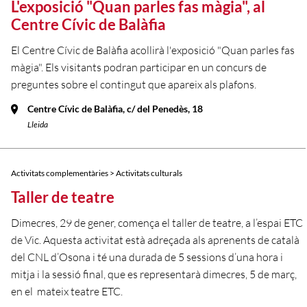
L'exposició "Quan parles fas màgia", al
Centre Cívic de Balàfia
El Centre Cívic de Balàfia acollirà l'exposició "Quan parles fas
màgia". Els visitants podran participar en un concurs de
preguntes sobre el contingut que apareix als plafons.
Centre Cívic de Balàfia, c/ del Penedès, 18
Lleida
Activitats complementàries > Activitats culturals
Taller de teatre
Dimecres, 29 de gener, comença el taller de teatre, a l’espai ETC
de Vic. Aquesta activitat està adreçada als aprenents de català
del CNL d’Osona i té una durada de 5 sessions d’una hora i
mitja i la sessió final, que es representarà dimecres, 5 de març,
en el mateix teatre ETC.