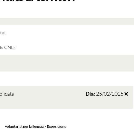
RAR
ATS
LTATS
AT
ATS
plicats
Dia:
25/02/2025
Voluntariat per la llengua > Exposicions