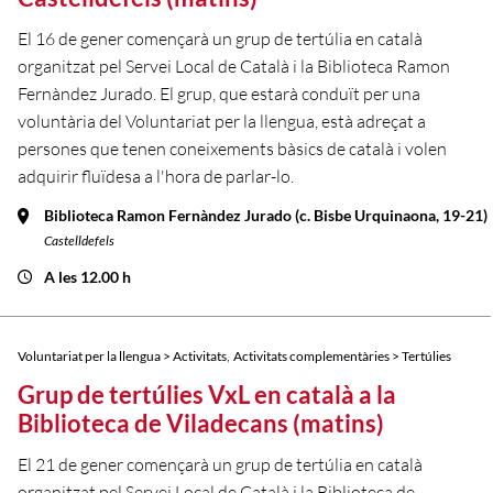
El 16 de gener començarà un grup de tertúlia en català
organitzat pel Servei Local de Català i la Biblioteca Ramon
Fernàndez Jurado. El grup, que estarà conduït per una
voluntària del Voluntariat per la llengua, està adreçat a
persones que tenen coneixements bàsics de català i volen
adquirir fluïdesa a l'hora de parlar-lo.
Biblioteca Ramon Fernàndez Jurado (c. Bisbe Urquinaona, 19-21)
Castelldefels
A les 12.00 h
,
Voluntariat per la llengua > Activitats
Activitats complementàries > Tertúlies
Grup de tertúlies VxL en català a la
Biblioteca de Viladecans (matins)
El 21 de gener començarà un grup de tertúlia en català
organitzat pel Servei Local de Català i la Biblioteca de