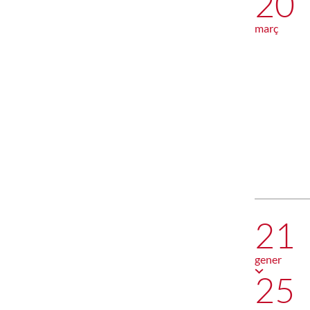
20
març
21
gener
25